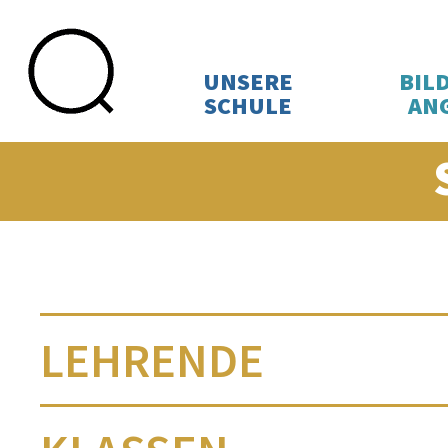
UNSERE
BIL
SCHULE
AN
Skip
to
content
LEHRENDE