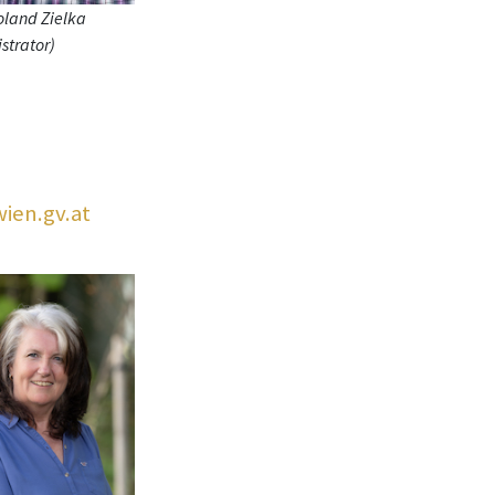
land Zielka
strator)
,
ien.gv.at