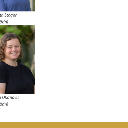
th Stöger
ärin)
a Okanovic
ärin)