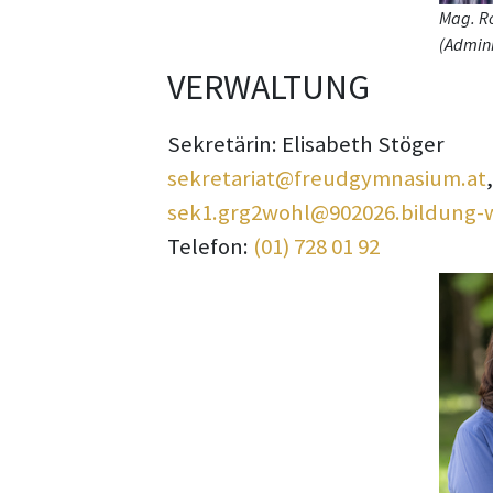
Mag. Ro
(Admini
VERWALTUNG
Sekretärin: Elisabeth Stöger
sekretariat@freudgymnasium.at
sek1.grg2wohl@902026.bildung-w
Telefon:
(01) 728 01 92