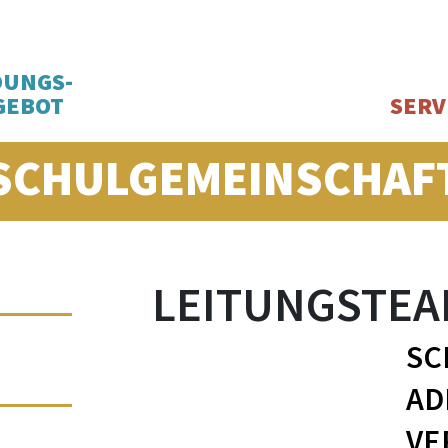
DUNGS-
GEBOT
SERV
SCHULGEMEINSCHAF
LEITUNGSTE
SC
AD
VE