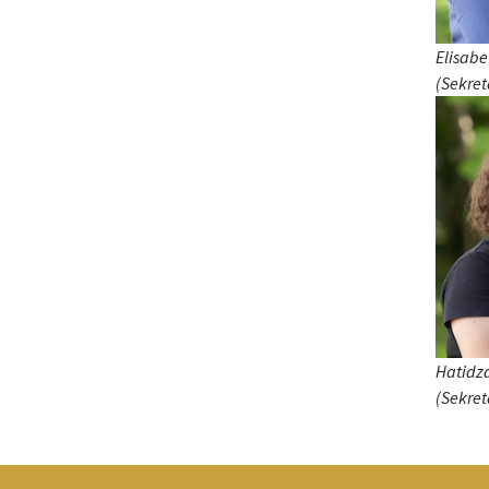
Elisabe
(Sekret
Hatidz
(Sekret